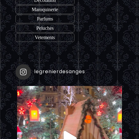
Décoration
Maroquinerie
Parfums
Peluches
Vetements
legrenierdesanges