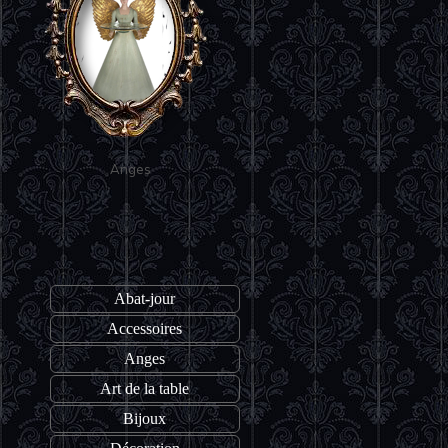
Anges
Abat-jour
Taille d’abat jour
Pieds de lampe
Accessoires
Anges
Art de la table
Bijoux